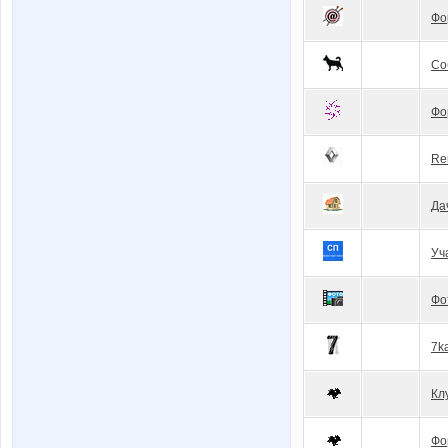
Фо
Со
Фо
Re
Да
Уч
Фо
7k
Кл
Фо