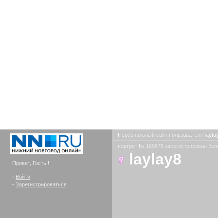
Персональный сайт пользователя
layla
портрет № 189678 зарегистрирован боле
laylay8
Привет, Гость !
-
Войти
-
Зарегистрироваться