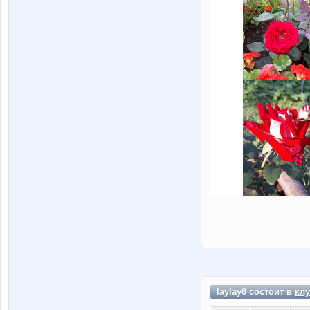
laylay8 состоит в
клу