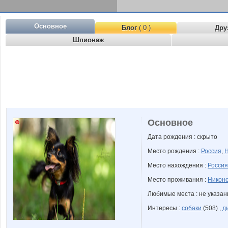
Основное
Блог
( 0 )
Дру
Шпионаж
Основное
Дата рождения : скрыто
Место рождения :
Россия
,
Н
Место нахождения :
Россия
Место проживания :
Никоно
Любимые места : не указа
Интересы :
собаки
(508) ,
д