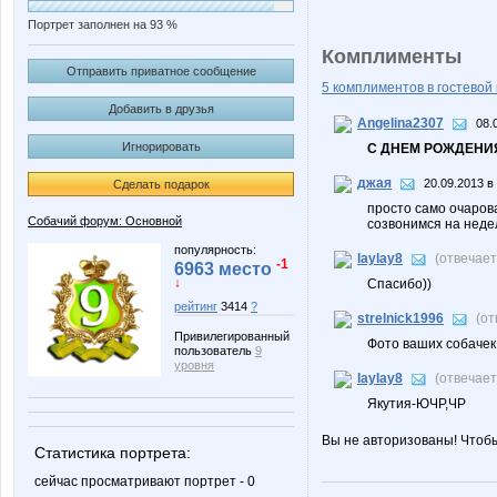
Портрет заполнен на 93 %
Комплименты
Отправить приватное сообщение
5 комплиментов в гостевой 
Добавить в друзья
Angelina2307
08.
Игнорировать
С ДНЕМ РОЖДЕНИЯ
джая
20.09.2013 в
Сделать подарок
просто само очарова
Собачий форум: Основной
созвонимся на недел
популярность:
laylay8
(отвечае
-1
6963 место
↓
Спасибо))
рейтинг
3414
?
strelnick1996
(от
Привилегированный
Фото ваших собачек 
пользователь
9
уровня
laylay8
(отвечае
Якутия-ЮЧР,ЧР
Вы не авторизованы! Чтоб
Статистика портрета:
сейчас просматривают портрет - 0